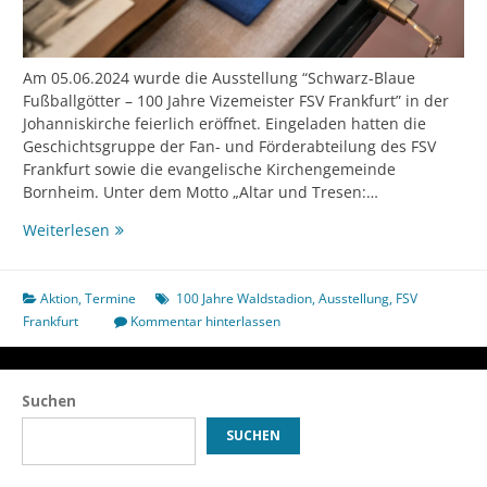
Am 05.06.2024 wurde die Ausstellung “Schwarz-Blaue
Fußballgötter – 100 Jahre Vizemeister FSV Frankfurt” in der
Johanniskirche feierlich eröffnet. Eingeladen hatten die
Geschichtsgruppe der Fan- und Förderabteilung des FSV
Frankfurt sowie die evangelische Kirchengemeinde
Bornheim. Unter dem Motto „Altar und Tresen:…
Anpfiff:
Weiterlesen
Ein
kurzer
Bericht
Aktion
,
Termine
100 Jahre Waldstadion
,
Ausstellung
,
FSV
zur
Frankfurt
Kommentar hinterlassen
Ausstellungseröffnung
Suchen
SUCHEN