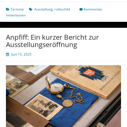
streitbarer
Frankfurter
Termine
Ausstellung
,
rothschild
Kommentar
–
hinterlassen
das
Leben
von
Anpfiff: Ein kurzer Bericht zur
Dr.
Ausstellungseröffnung
David
Rothschild“
Juni 15, 2025