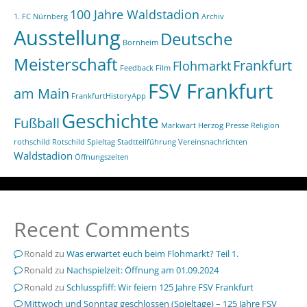
100 Jahre Waldstadion
1. FC Nürnberg
Archiv
Ausstellung
Deutsche
Bornheim
Meisterschaft
Frankfurt
Flohmarkt
Feedback
Film
FSV Frankfurt
am Main
FrankfurtHistoryApp
Geschichte
Fußball
Markwart Herzog
Presse
Religion
rothschild
Rotschild
Spieltag
Stadtteilführung
Vereinsnachrichten
Waldstadion
Öffnungszeiten
Recent Comments
Ronald
zu
Was erwartet euch beim Flohmarkt? Teil 1.
Ronald
zu
Nachspielzeit: Öffnung am 01.09.2024
Ronald
zu
Schlusspfiff: Wir feiern 125 Jahre FSV Frankfurt
Mittwoch und Sonntag geschlossen (Spieltage) – 125 Jahre FSV