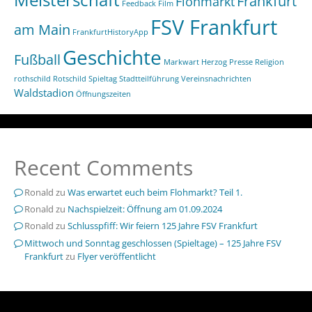
Frankfurt
Flohmarkt
Feedback
Film
FSV Frankfurt
am Main
FrankfurtHistoryApp
Geschichte
Fußball
Markwart Herzog
Presse
Religion
rothschild
Rotschild
Spieltag
Stadtteilführung
Vereinsnachrichten
Waldstadion
Öffnungszeiten
Recent Comments
Ronald
zu
Was erwartet euch beim Flohmarkt? Teil 1.
Ronald
zu
Nachspielzeit: Öffnung am 01.09.2024
Ronald
zu
Schlusspfiff: Wir feiern 125 Jahre FSV Frankfurt
Mittwoch und Sonntag geschlossen (Spieltage) – 125 Jahre FSV
Frankfurt
zu
Flyer veröffentlicht